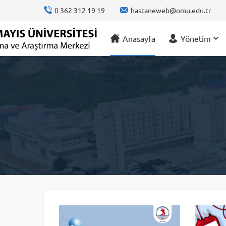
content
0 362 312 19 19
hastaneweb@omu.edu.tr
Anasayfa
Yönetim