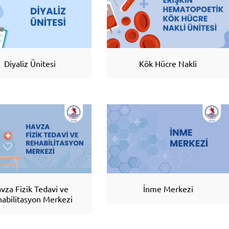
Diyaliz Ünitesi
Kök Hücre Nakli
Nörolojik hastalıklarda “diji
yöntemiyle kişiye özel t
yapılacak
vza Fizik Tedavi ve
İnme Merkezi
abilitasyon Merkezi