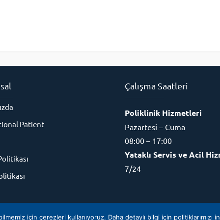
sal
Çalışma Saatleri
ızda
Poliklinik Hizmetleri
tional Patient
Pazartesi – Cuma
08:00 – 17:00
Yataklı Servis ve Acil Hiz
Politikası
7/24
litikası
, tüm hakları 19 Mayıs Üniversitesi Sağlık ve Uygulama Araştırma 
emiz için çerezleri kullanıyoruz. Daha detaylı bilgi için politiklarımızı i