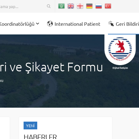
Koordinatörlüğü
International Patient
Geri Bildi
eri ve Şikayet Formu
mu
YENİ
HABERLER