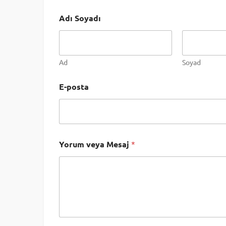
Adı Soyadı
Ad
Soyad
E
E-posta
-
p
o
s
t
a
Yorum veya Mesaj
*
S
o
y
a
d
ı
v
e
y