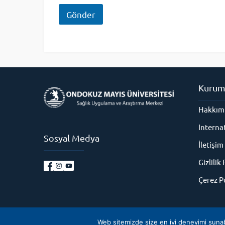
a
Gönder
Kurum
Hakkım
Interna
Sosyal Medya
İletişim
Gizlilik 
Çerez Po
Copyright © 2025
Web sitemizde size en iyi deneyimi sunabilm