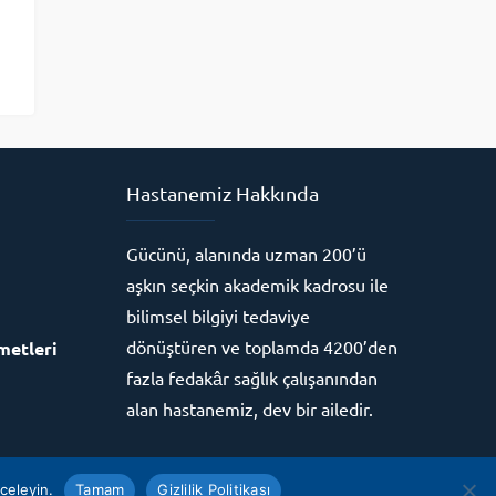
Hastanemiz Hakkında
Gücünü, alanında uzman 200’ü
aşkın seçkin akademik kadrosu ile
bilimsel bilgiyi tedaviye
dönüştüren ve toplamda 4200’den
metleri
fazla fedakâr sağlık çalışanından
alan hastanemiz, dev bir ailedir.
Merkezine aittir.
nceleyin.
Tamam
Gizlilik Politikası