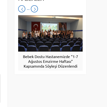
Bebek Dostu Hastanemizde “1-7
Nörolojik ha
Ağustos Emzirme Haftası”
yöntemiy
Kapsamında Söyleşi Düzenlendi