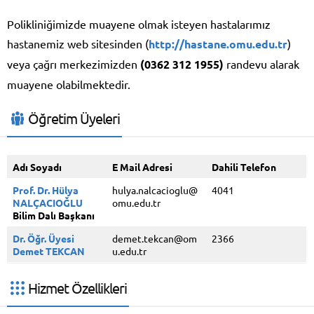
Polikliniğimizde muayene olmak isteyen hastalarımız
hastanemiz web sitesinden (
http://hastane.omu.edu.tr
)
veya çağrı merkezimizden
(0362 312 1955)
randevu alarak
muayene olabilmektedir.
Öğretim Üyeleri
Adı Soyadı
E Mail Adresi
Dahili Telefon
Prof. Dr. Hülya
hulya.nalcacioglu@
4041
NALÇACIOĞLU
omu.edu.tr
Bilim Dalı Başkanı
Dr. Öğr. Üyesi
demet.tekcan@om
2366
Demet TEKCAN
u.edu.tr
Hizmet Özellikleri