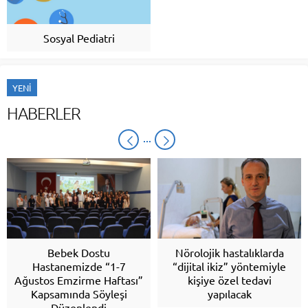
Sosyal Pediatri
YENİ
HABERLER
Nörolojik hastalıklarda
Sağlıkta Güç Birliği: Yeni
“dijital ikiz” yöntemiyle
Açılan Şehir Hastanesinde
kişiye özel tedavi
Kapsamlı Sterilizasyon
yapılacak
Eğitimi