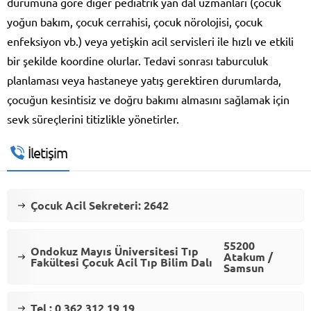
durumuna göre diğer pediatrik yan dal uzmanları (çocuk
yoğun bakım, çocuk cerrahisi, çocuk nörolojisi, çocuk
enfeksiyon vb.) veya yetişkin acil servisleri ile hızlı ve etkili
bir şekilde koordine olurlar. Tedavi sonrası taburculuk
planlaması veya hastaneye yatış gerektiren durumlarda,
çocuğun kesintisiz ve doğru bakımı almasını sağlamak için
sevk süreçlerini titizlikle yönetirler.
İletişim
Çocuk Acil Sekreteri: 2642
55200
Ondokuz Mayıs Üniversitesi Tıp
Atakum /
Fakültesi Çocuk Acil Tıp Bilim Dalı
Samsun
Tel : 0 362 312 19 19