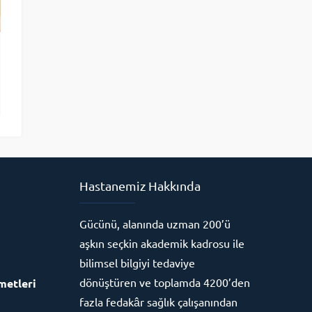
Hastanemiz Hakkında
Gücünü, alanında uzman 200’ü
aşkın seçkin akademik kadrosu ile
bilimsel bilgiyi tedaviye
dönüştüren ve toplamda 4200’den
metleri
fazla fedakâr sağlık çalışanından