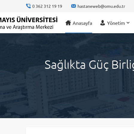
content
0 362 312 19 19
hastaneweb@omu.edu.tr
Anasayfa
Yönetim
Sağlıkta Güç Birl