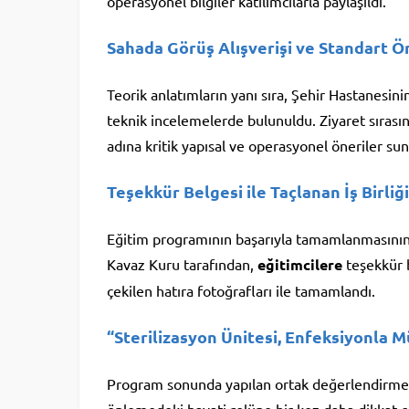
operasyonel bilgiler katılımcılarla paylaşıldı.
Sahada Görüş Alışverişi ve Standart Ön
Teorik anlatımların yanı sıra, Şehir Hastanesini
teknik incelemelerde bulunuldu. Ziyaret sırası
adına kritik yapısal ve operasyonel öneriler su
Teşekkür Belgesi ile Taçlanan İş Birliği
Eğitim programının başarıyla tamamlanmasının
Kavaz Kuru tarafından,
eğitimcilere
teşekkür 
çekilen hatıra fotoğrafları ile tamamlandı.
“Sterilizasyon Ünitesi, Enfeksiyonla 
Program sonunda yapılan ortak değerlendirmede