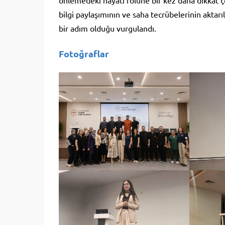
önlemedeki hayati rolüne bir kez daha dikkat ç
bilgi paylaşımının ve saha tecrübelerinin aktar
bir adım olduğu vurgulandı.
Fotoğraflar