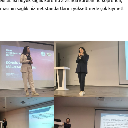
ekildi. İki büyük sağlık kurumu arasında kurulan bu köprünün,
ılmasının sağlık hizmet standartlarını yükseltmede çok kıymetli