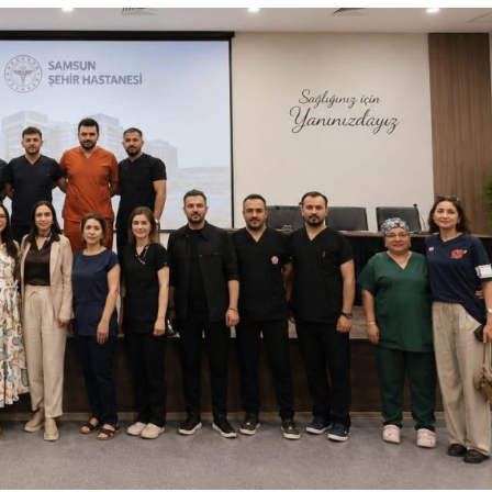
Bebek Dostu Hastanemizd
Ağustos Emzirme Haft
Kapsamında Söyleşi Düze