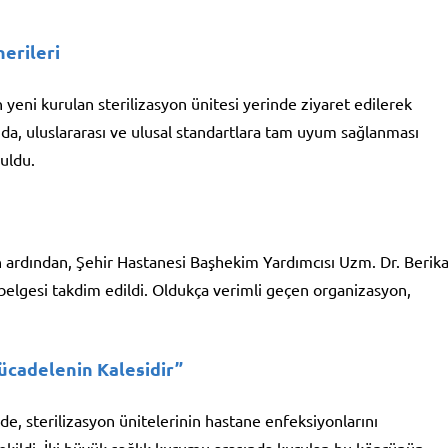
erileri
n yeni kurulan sterilizasyon ünitesi yerinde ziyaret edilerek
nda, uluslararası ve ulusal standartlara tam uyum sağlanması
nuldu.
 ardından, Şehir Hastanesi Başhekim Yardımcısı Uzm. Dr. Berik
belgesi takdim edildi. Oldukça verimli geçen organizasyon,
Mücadelenin Kalesidir”
, sterilizasyon ünitelerinin hastane enfeksiyonlarını